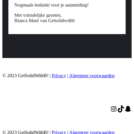
Nogmaals bedankt voor je aanmelding!
Met vriendelijke groeten,
Bianca Masé van Getsolidwithb
© 2023 GetSolidWithB! |
Privacy
|
Algemene
voorwaarden
Instagr
TikT
Sn
© 2023 GetSolidWithB! |
Privacy
|
Algemene
voorwaarden